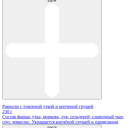
530 ₽
Равиоли с томленой уткой и копченой грушей
230 г
Состав фарша: утка, морковь, лук, сельдерей, сливочный чыр,
соус демиглас. Украшается копчёной грушей и пармезаном