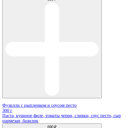
Фузилли с цыпленком и соусом песто
300 г
Паста, куриное филе, томаты черри, сливки, соус песто, сыр
пармезан, базилик
690 ₽