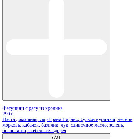
Фетучини с рагу из кролика
290 г
Паста домашняя, сыр Грана Падано, бульон куриный, чеснок,
морковь, кабачок, базилик, лук, сливочное масло, зелень,
белое вино, стебель сельдерея
770 ₽