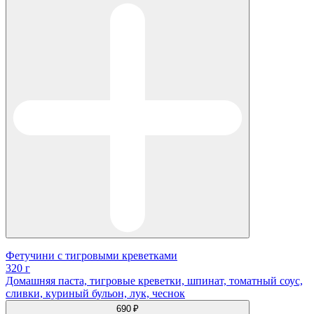
Фетучини с тигровыми креветками
320 г
Домашняя паста, тигровые креветки, шпинат, томатный соус,
сливки, куриный бульон, лук, чеснок
690 ₽