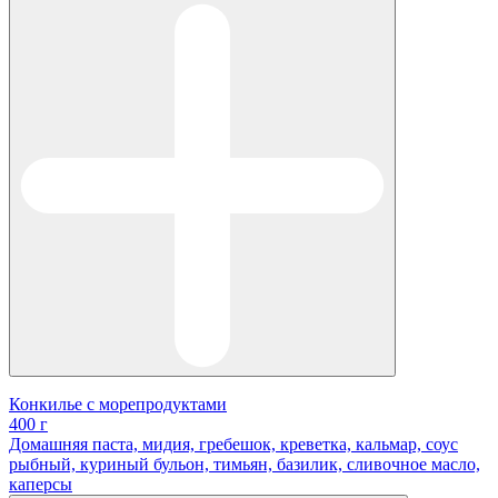
Конкилье с морепродуктами
400 г
Домашняя паста, мидия, гребешок, креветка, кальмар, соус
рыбный, куриный бульон, тимьян, базилик, сливочное масло,
каперсы