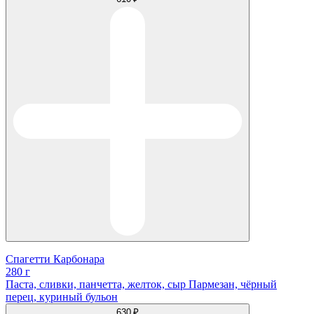
Спагетти Карбонара
280 г
Паста, сливки, панчетта, желток, сыр Пармезан, чёрный
перец, куриный бульон
630 ₽