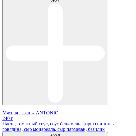
590 ₽
Мясная лазанья ANTONIO
240 г
Паста, томатный соус, соус бешамель, фарш свинина-
говядина, сыр моцарелла, сыр пармезан, базилик
590 ₽