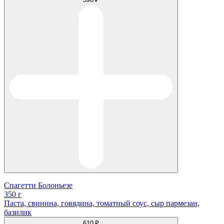
Спагетти Болоньезе
350 г
Паста, свинина, говядина, томатный соус, сыр пармезан,
базилик
610 ₽