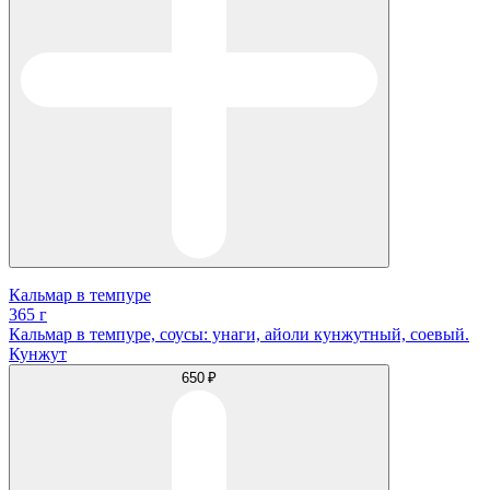
Кальмар в темпуре
365 г
Кальмар в темпуре, соусы: унаги, айоли кунжутный, соевый.
Кунжут
650 ₽