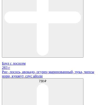
Боул с лососем
283 г
Рис, лосось, авокадо, огурец маринованный, чука, чипсы
нори, кунжут, соус айоли
730 ₽