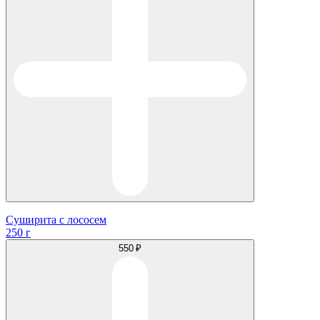
Суширита с лососем
250 г
550 ₽