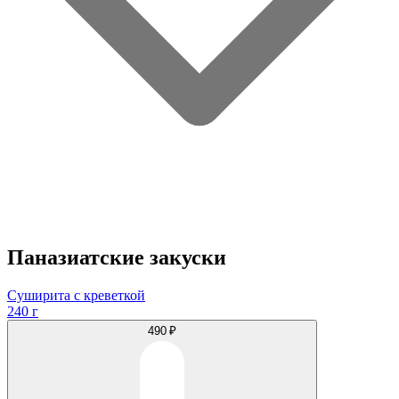
Паназиатские закуски
Суширита с креветкой
240 г
490 ₽