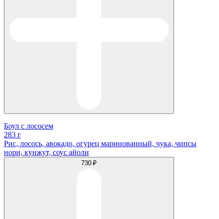
Боул с лососем
283 г
Рис, лосось, авокадо, огурец маринованный, чука, чипсы
нори, кунжут, соус айоли
730 ₽