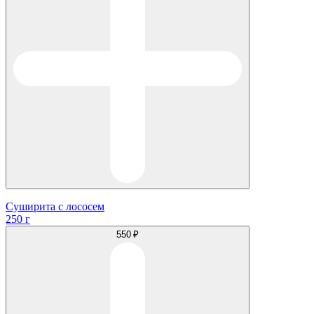
Суширита с лососем
250 г
550 ₽