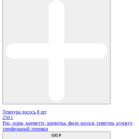
Темпура лосось 8 шт
250 г
Рис, нори, креметте, креветка, филе лосося, темпура, кунжут,
трюфельный терияки
690 ₽