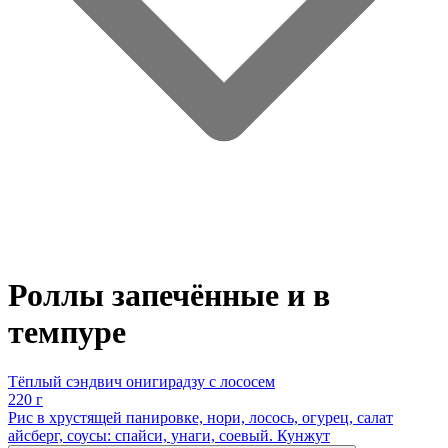
Роллы запечённые и в
темпуре
Тёплый сэндвич онигирадзу с лососем
220 г
Рис в хрустящей панировке, нори, лосось, огурец, салат
айсберг, соусы: спайси, унаги, соевый. Кунжут