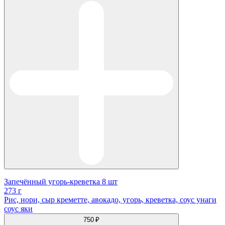
Запечённый угорь-креветка 8 шт
273 г
Рис, нори, сыр креметте, авокадо, угорь, креветка, соус унаги
соус яки
750 ₽