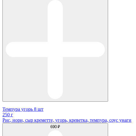
Темпура угорь 8 шт
250 г
Рис, нори, сыр креметте, угорь, креветка, темпура, соус унаги
690 ₽