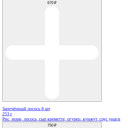
670 ₽
Запечённый лосось 8 шт
253 г
Рис, нори, лосось, сыр креметте, огурец, кунжут, соус унаги
750 ₽