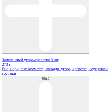
Запечённый угорь-креветка 8 шт
273 г
Рис, нори, сыр креметте, авокадо, угорь, креветка, соус унаги
соус яки
750 ₽