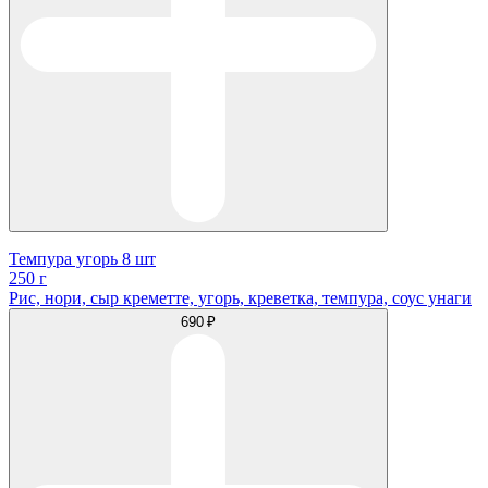
Темпура угорь 8 шт
250 г
Рис, нори, сыр креметте, угорь, креветка, темпура, соус унаги
690 ₽