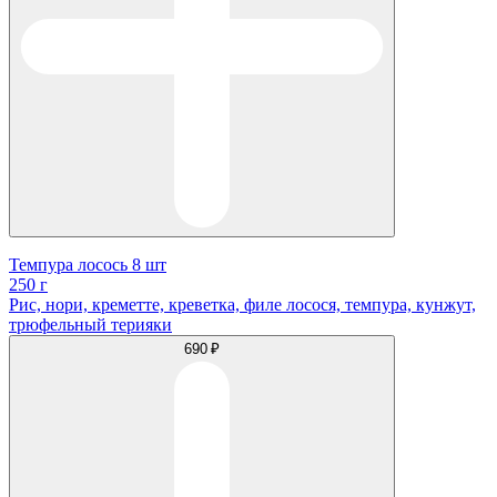
Темпура лосось 8 шт
250 г
Рис, нори, креметте, креветка, филе лосося, темпура, кунжут,
трюфельный терияки
690 ₽