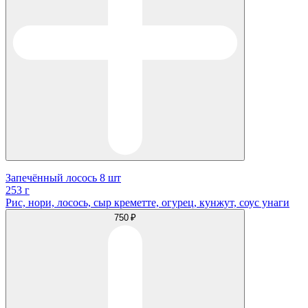
Запечённый лосось 8 шт
253 г
Рис, нори, лосось, сыр креметте, огурец, кунжут, соус унаги
750 ₽