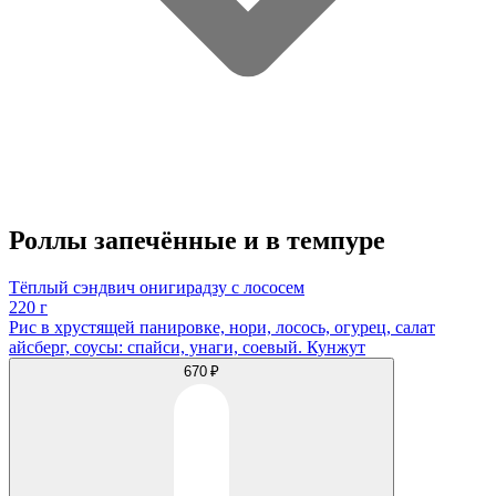
Роллы запечённые и в темпуре
Тёплый сэндвич онигирадзу с лососем
220 г
Рис в хрустящей панировке, нори, лосось, огурец, салат
айсберг, соусы: спайси, унаги, соевый. Кунжут
670 ₽