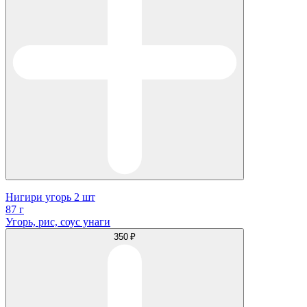
Нигири угорь 2 шт
87 г
Угорь, рис, соус унаги
350 ₽