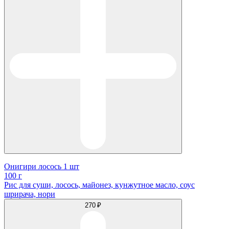
Онигири лосось 1 шт
100 г
Рис для суши, лосось, майонез, кунжутное масло, соус
шрирача, нори
270 ₽