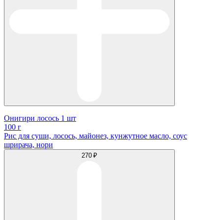
Онигири лосось 1 шт
100 г
Рис для суши, лосось, майонез, кунжутное масло, соус
шрирача, нори
270 ₽