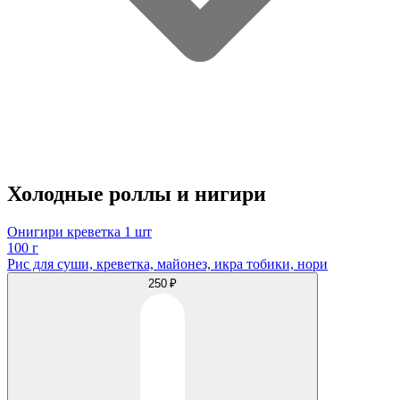
Холодные роллы и нигири
Онигири креветка 1 шт
100 г
Рис для суши, креветка, майонез, икра тобики, нори
250 ₽