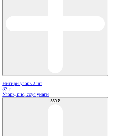
Нигири угорь 2 шт
87 г
Угорь, рис, соус унаги
350 ₽