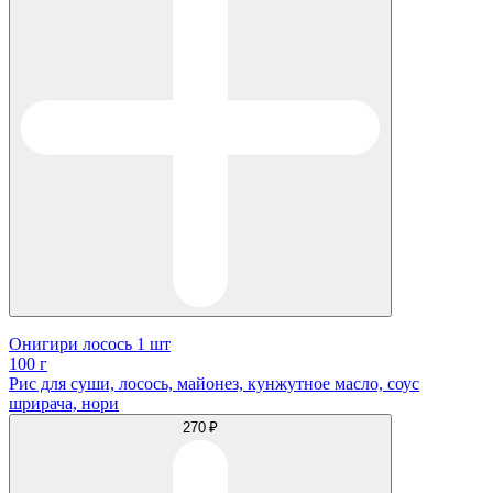
Онигири лосось 1 шт
100 г
Рис для суши, лосось, майонез, кунжутное масло, соус
шрирача, нори
270 ₽