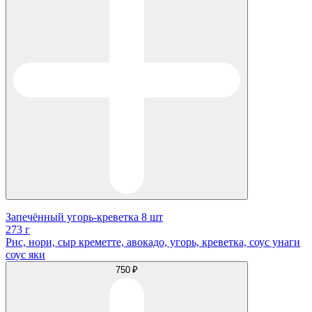
Запечённый угорь-креветка 8 шт
273 г
Рис, нори, сыр креметте, авокадо, угорь, креветка, соус унаги
соус яки
750 ₽