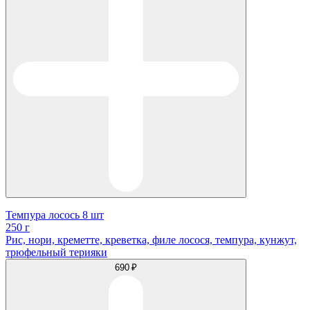
Темпура лосось 8 шт
250 г
Рис, нори, креметте, креветка, филе лосося, темпура, кунжут,
трюфельный терияки
690 ₽