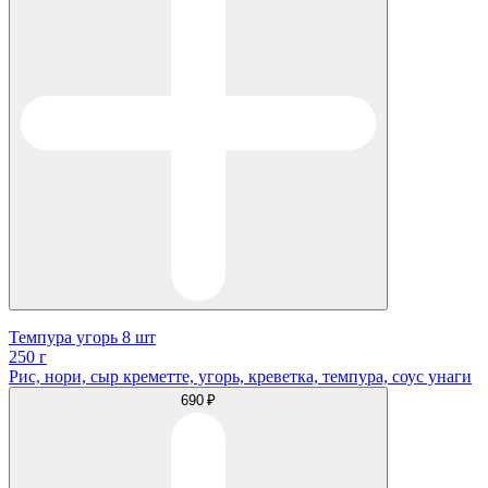
Темпура угорь 8 шт
250 г
Рис, нори, сыр креметте, угорь, креветка, темпура, соус унаги
690 ₽