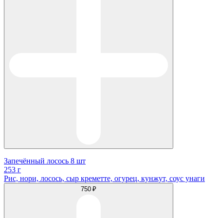
Запечённый лосось 8 шт
253 г
Рис, нори, лосось, сыр креметте, огурец, кунжут, соус унаги
750 ₽