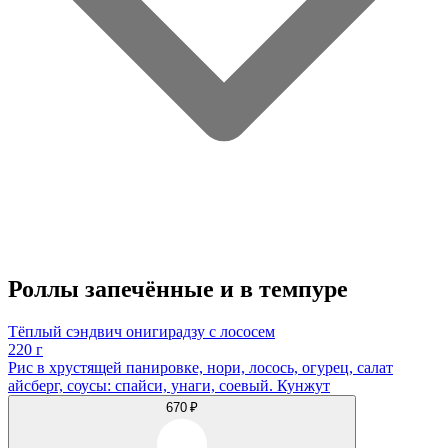
Роллы запечённые и в темпуре
Тёплый сэндвич онигирадзу с лососем
220 г
Рис в хрустящей панировке, нори, лосось, огурец, салат
айсберг, соусы: спайси, унаги, соевый. Кунжут
670 ₽