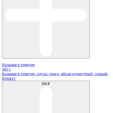
Кальмар в темпуре
365 г
Кальмар в темпуре, соусы: унаги, айоли кунжутный, соевый.
Кунжут
650 ₽