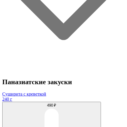
Паназиатские закуски
Суширита с креветкой
240 г
490 ₽