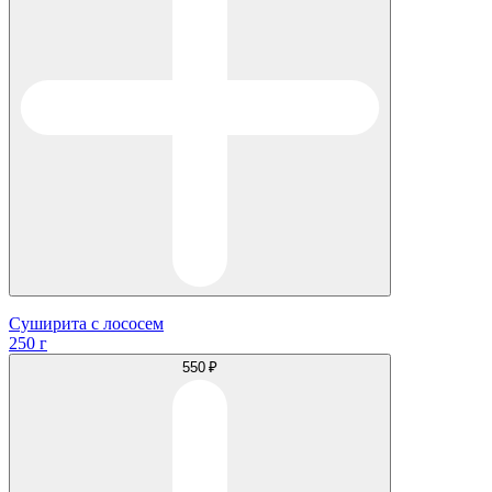
Суширита с лососем
250 г
550 ₽