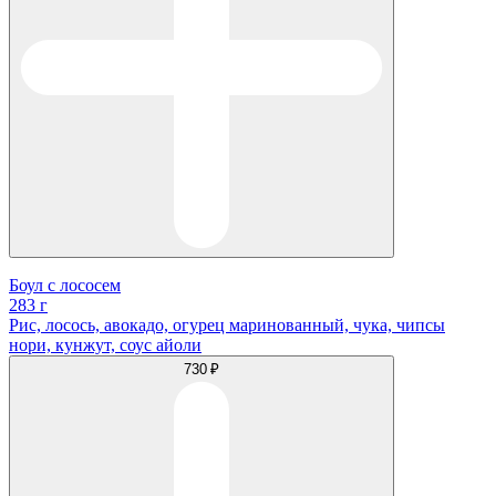
Боул с лососем
283 г
Рис, лосось, авокадо, огурец маринованный, чука, чипсы
нори, кунжут, соус айоли
730 ₽