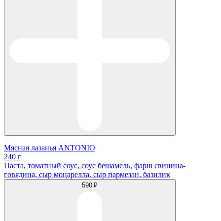
Мясная лазанья ANTONIO
240 г
Паста, томатный соус, соус бешамель, фарш свинина-
говядина, сыр моцарелла, сыр пармезан, базилик
590 ₽