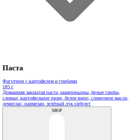
Паста
Фаготини с картофелем и грибами
185 г
Домашняя закрытая паста, шампиньоны, белые грибы,
сливки, картофельное пюре, белое вино, сливочное масло,
демиглас, пармезан, зелёный лук сибулет
590 ₽