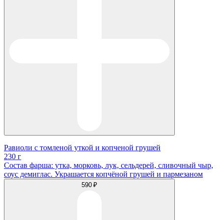
Равиоли с томленой уткой и копченой грушей
230 г
Состав фарша: утка, морковь, лук, сельдерей, сливочный чыр,
соус демиглас. Украшается копчёной грушей и пармезаном
590 ₽