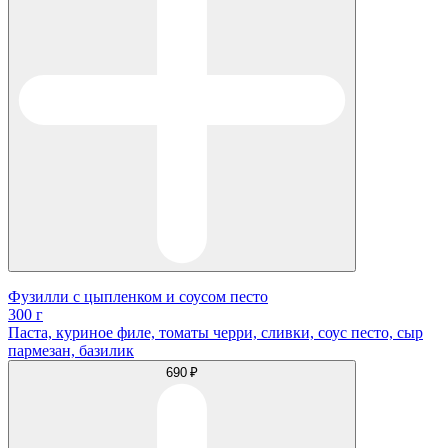
Фузилли с цыпленком и соусом песто
300 г
Паста, куриное филе, томаты черри, сливки, соус песто, сыр
пармезан, базилик
690 ₽