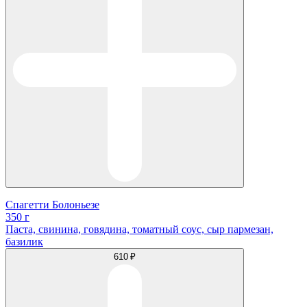
Спагетти Болоньезе
350 г
Паста, свинина, говядина, томатный соус, сыр пармезан,
базилик
610 ₽