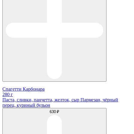
Спагетти Карбонара
280 г
Паста, сливки, панчетта, желток, сыр Пармезан, чёрный
перец, куриный бульон
630 ₽