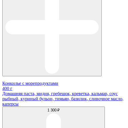
Конкилье с морепродуктами
400 г
Домашняя паста, мидия, гребешок, креветка, кальмар, соус
рыбный, куриный бульон, тимьян, базилик, сливочное масло,
каперсы
1 300 ₽