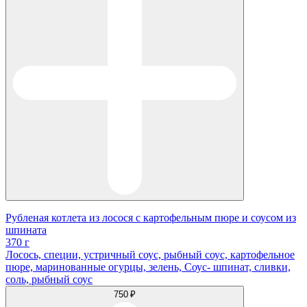
Рубленая котлета из лосося с картофельным пюре и соусом из
шпината
370 г
Лосось, специи, устричный соус, рыбный соус, картофельное
пюре, маринованные огурцы, зелень, Соус- шпинат, сливки,
соль, рыбный соус
750 ₽