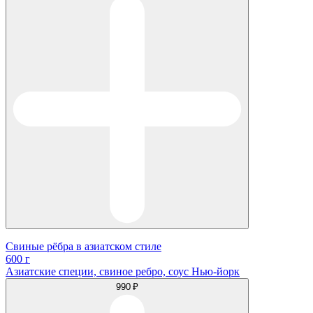
Свиные рёбра в азиатском стиле
600 г
Азиатские специи, свиное ребро, соус Нью-йорк
990 ₽