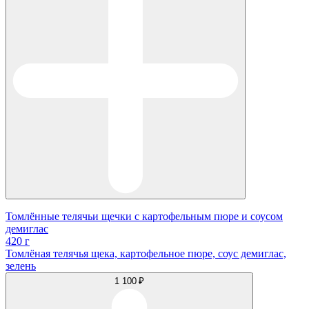
Томлённые телячьи щечки с картофельным пюре и соусом
демиглас
420 г
Томлёная телячья щека, картофельное пюре, соус демиглас,
зелень
1 100 ₽