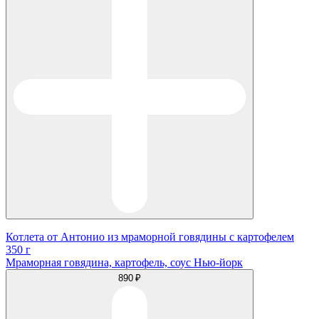
Котлета от Антонио из мраморной говядины с картофелем
350 г
Мраморная говядина, картофель, соус Нью-йорк
890 ₽