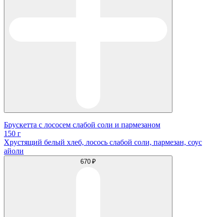
Брускетта с лососем слабой соли и пармезаном
150 г
Хрустящий белый хлеб, лосось слабой соли, пармезан, соус
айоли
670 ₽