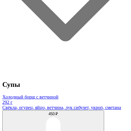
Супы
Холодный борщ с ветчиной
292 г
Свёкла, огурец, яйцо, ветчина, лук сибулет, укроп, сметана
450 ₽