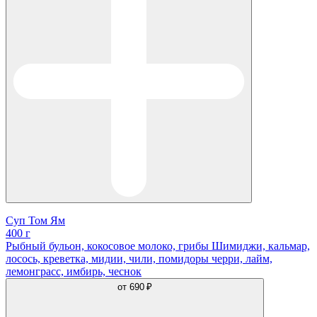
Суп Том Ям
400 г
Рыбный бульон, кокосовое молоко, грибы Шимиджи, кальмар,
лосось, креветка, мидии, чили, помидоры черри, лайм,
лемонграсс, имбирь, чеснок
от
690 ₽