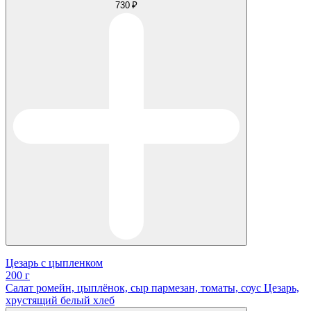
730 ₽
Цезарь с цыпленком
200 г
Салат ромейн, цыплёнок, сыр пармезан, томаты, соус Цезарь,
хрустящий белый хлеб