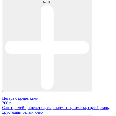
670 ₽
Цезарь с креветками
200 г
Салат ромейн, креветки, сыр пармезан, томаты, соус Цезарь,
хрустящий белый хлеб