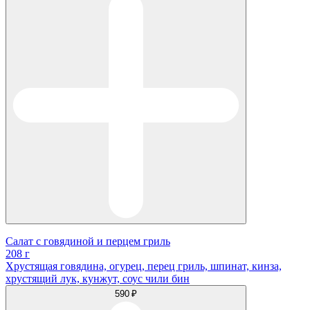
Салат с говядиной и перцем гриль
208 г
Хрустящая говядина, огурец, перец гриль, шпинат, кинза,
хрустящий лук, кунжут, соус чили бин
590 ₽