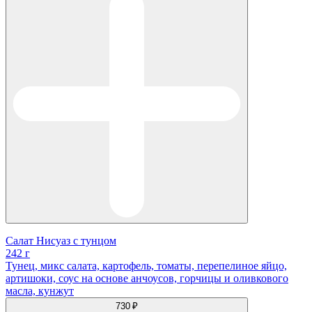
Салат Нисуаз с тунцом
242 г
Тунец, микс салата, картофель, томаты, перепелиное яйцо,
артишоки, соус на основе анчоусов, горчицы и оливкового
масла, кунжут
730 ₽