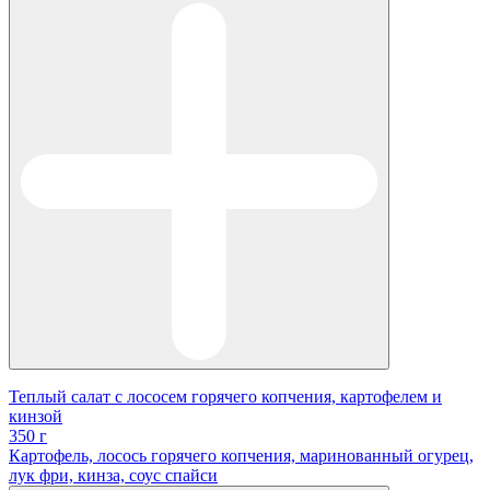
Теплый салат с лососем горячего копчения, картофелем и
кинзой
350 г
Картофель, лосось горячего копчения, маринованный огурец,
лук фри, кинза, соус спайси