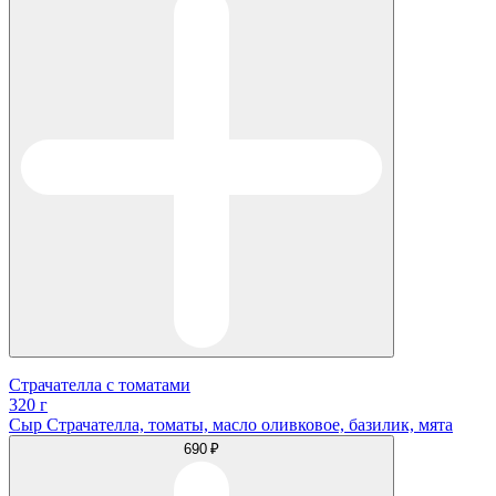
Страчателла с томатами
320 г
Сыр Страчателла, томаты, масло оливковое, базилик, мята
690 ₽