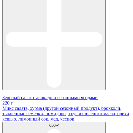
Зеленый салат с авокадо и сезонными ягодами
220 г
Микс салата, хурма (другой сезонный продукт), брокколи,
тыквенные семечки, помидоры, соус из зеленого масла, орехи
кешью, лимонный сок, мед, чеснок
650 ₽