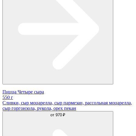
Пицца Четыре сыра
550 г
Сливки, сыр моцарелла, сыр пармезан, рассольная моцарелла,
сыр горгонзола, рукола, орех пекан
от
970 ₽