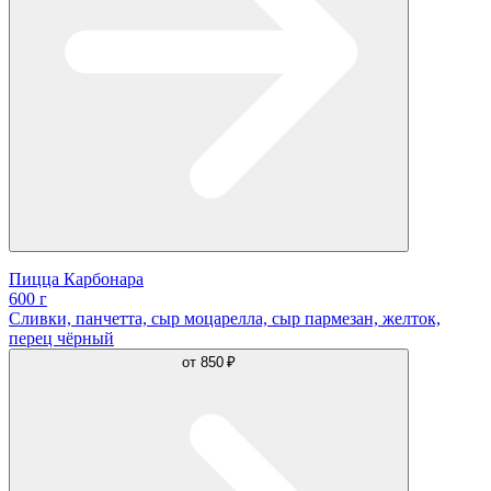
Пицца Карбонара
600 г
Сливки, панчетта, сыр моцарелла, сыр пармезан, желток,
перец чёрный
от
850 ₽