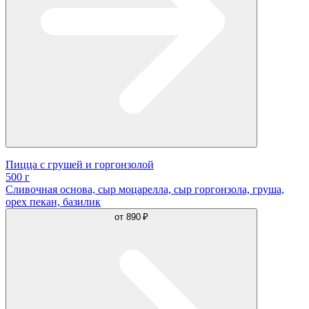
Пицца с грушей и горгонзолой
500 г
Сливочная основа, сыр моцарелла, сыр горгонзола, груша,
орех пекан, базилик
от
890 ₽