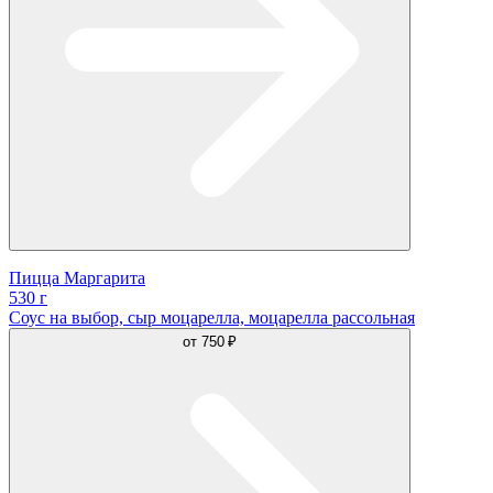
Пицца Маргарита
530 г
Соус на выбор, сыр моцарелла, моцарелла рассольная
от
750 ₽