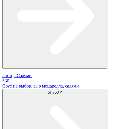
Пицца Салями
530 г
Соус на выбор, сыр моцарелла, салями
от
750 ₽