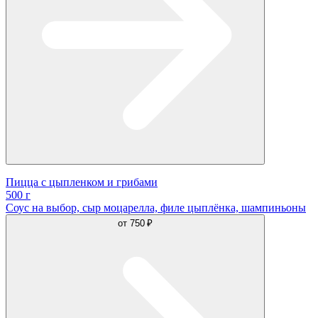
Пицца с цыпленком и грибами
500 г
Соус на выбор, сыр моцарелла, филе цыплёнка, шампиньоны
от
750 ₽