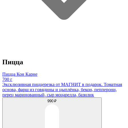
Пицца
Пицца Кон Карне
700 г
Эксклюзивная пиццерезка от МАГНИТ в подарок. Томатная
основа, фарш из говядины и цыплёнка, бекон, пепперони,
перец маринованный, сыр моцарелла, базилик
990 ₽