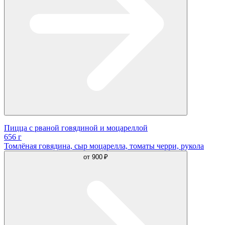
Пицца с рваной говядиной и моцареллой
656 г
Томлёная говядина, сыр моцарелла, томаты черри, рукола
от
900 ₽