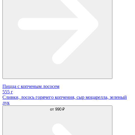
Пицца с копченым лососем
555 г
Сливки, лосось горячего копчения, сыр моцарелла, зеленый
лук
от
990 ₽