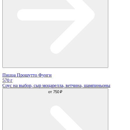
Пицца Прошутто Фунги
570 г
Соус на выбор, сыр моцарелла, ветчина, шампиньоны
от
750 ₽