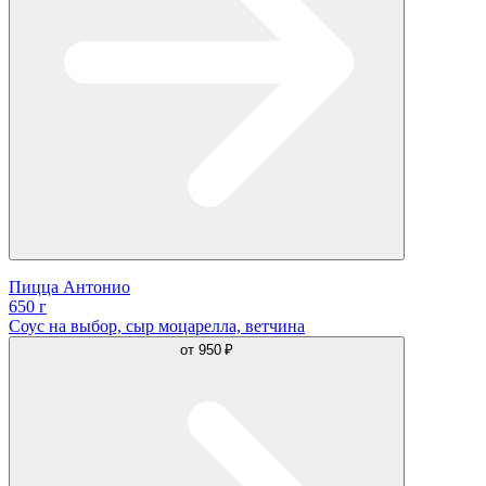
Пицца Антонио
650 г
Соус на выбор, сыр моцарелла, ветчина
от
950 ₽