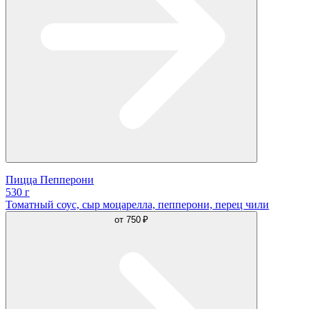
Пицца Пепперони
530 г
Томатный соус, сыр моцарелла, пепперони, перец чили
от
750 ₽