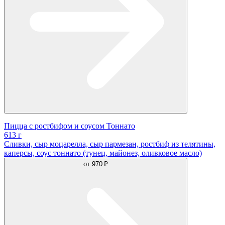
Пицца с ростбифом и соусом Тоннато
613 г
Сливки, сыр моцарелла, сыр пармезан, ростбиф из телятины,
каперсы, соус тоннато (тунец, майонез, оливковое масло)
от
970 ₽