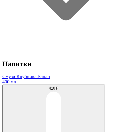
Напитки
Смузи Клубника-Банан
400 мл
410 ₽