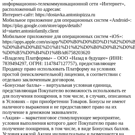
информационно-телекоммуникационной сети «Интернет»,
расположенный по адресам:
Интернет-сайт: https://dostavka.antoniopizza.ru
Мобильное приложение для операционных систем «Android»:
https://play.google.com/store/apps/details?
id=starter.antoniofamily.client
Мобильное приложение для операционных систем «iOS»:
https://apps.apple.com/us/app/%D0%B0%D0%BD%D1%82
%D0%B4%D0%BE%D1%81%D1%82%D0%B0%D0%B2%D0%B
%D0%B5%D0%B4%D1%8B/id6758203620
«Владелец Платформы»
–
ООО «Назад в будущее» (ИНН:
7839494297, ОГРН: 1147847127757), предоставляющее
Продавцу право использовать Платформу на условиях
простой (неисключительной) лицензии, в соответствии с
отдельно заключенным договором.
«Бонусные баллы» – виртуальная условная единица,
представляющая Покупателю возможность использовать ее
для получения поощрения, в том числе, в случаях, описанных
в Условиях – при приобретении Товаров. Бонусы не имеют
наличного выражения и не предоставляют право на их
получение в денежном эквиваленте.
«Акция» – маркетинговое стимулирующее мероприятие,
условия выполнения которого дают Покупателю право на
получение поощрения, в том числе, в виде Бонусных баллов.
Условия каждой Акции индивидуальны и размещаются на